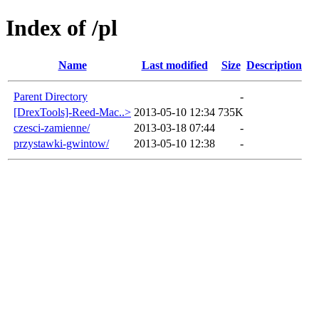
Index of /pl
Name
Last modified
Size
Description
Parent Directory
-
[DrexTools]-Reed-Mac..>
2013-05-10 12:34
735K
czesci-zamienne/
2013-03-18 07:44
-
przystawki-gwintow/
2013-05-10 12:38
-